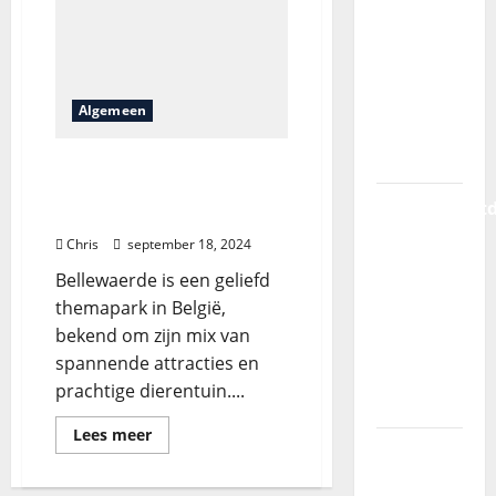
avontuur:
zeilen
door de
wonderen
Algemeen
van
Komodo
Is het lastig om
Bellewaerde tickets te
Vakantieont
vinden?
in
Chris
september 18, 2024
Nederland:
Bellewaerde is een geliefd
van
themapark in België,
natuur
bekend om zijn mix van
tot luxe
spannende attracties en
en
prachtige dierentuin....
avontuur
Lees meer
Is het
lastig om