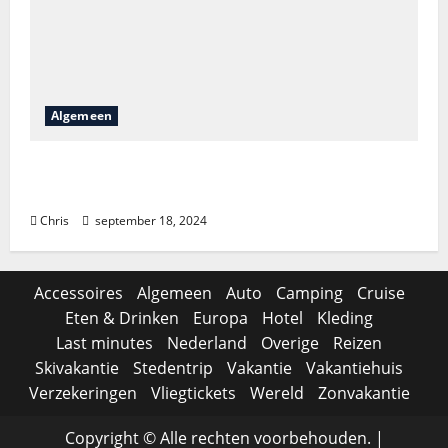
Algemeen
Is het lastig om Bellewaerde tickets te
vinden?
Chris
september 18, 2024
Accessoires
Algemeen
Auto
Camping
Cruise
Eten & Drinken
Europa
Hotel
Kleding
Last minutes
Nederland
Overige
Reizen
Skivakantie
Stedentrip
Vakantie
Vakantiehuis
Verzekeringen
Vliegtickets
Wereld
Zonvakantie
Copyright © Alle rechten voorbehouden.
|