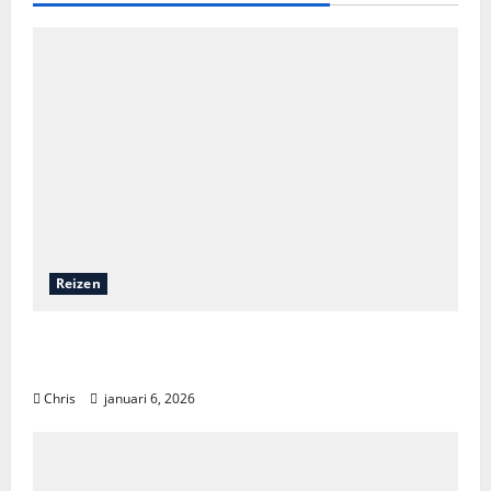
Reizen
Een onvergetelijk avontuur: zeilen door de
wonderen van Komodo
Chris
januari 6, 2026