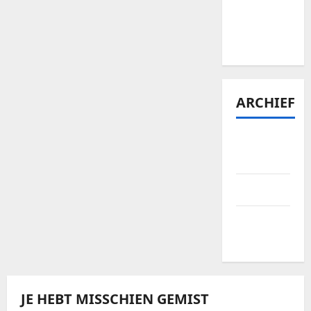
Bellewaerde
tickets te
vinden?
ARCHIEF
januari
2026
april 2025
september
2024
JE HEBT MISSCHIEN GEMIST