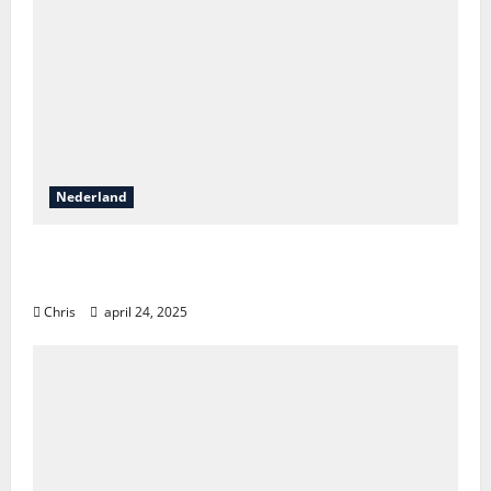
Nederland
Vakantieontdekkingen in Nederland: van
natuur tot luxe en avontuur
Chris
april 24, 2025