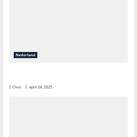
Nederland
Vakantieontdekkingen in Nederland: van
natuur tot luxe en avontuur
Chris
april 24, 2025