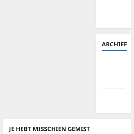
Bellewaerde
tickets te
vinden?
ARCHIEF
januari
2026
april 2025
september
2024
JE HEBT MISSCHIEN GEMIST