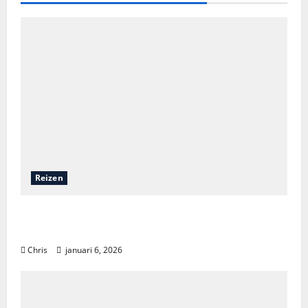
Reizen
Een onvergetelijk avontuur: zeilen door de
wonderen van Komodo
Chris
januari 6, 2026