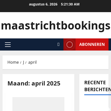
augustus 6, 2026
5:21:30 AM
maastrichtbookings
ABONNEREN
Home
J
april
Maand:
april 2025
RECENTE
BERICHTE
Een
onvergetelijk