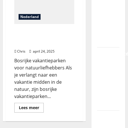
avontuur:
zeilen
Nederland
door de
wonderen
Vakantieontdekkingen in
van
Nederland: van natuur
Komodo
tot luxe en avontuur
Chris
april 24, 2025
Vakantieont
Bosrijke vakantieparken
in
voor natuurliefhebbers Als
Nederland:
je verlangt naar een
van
vakantie midden in de
natuur
natuur, zijn bosrijke
tot luxe
vakantieparken...
en
avontuur
Lees meer
Is het
lastig om