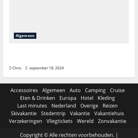
Algemeen
Is het lastig om Bellewaerde tickets te
vinden?
Chris
september 18, 2024
Accessoires
Algemeen
Auto
Camping
Cruise
Eten & Drinken
Europa
Hotel
Kleding
Last minutes
Nederland
Overige
Reizen
Skivakantie
Stedentrip
Vakantie
Vakantiehuis
Verzekeringen
Vliegtickets
Wereld
Zonvakantie
Copyright © Alle rechten voorbehouden.
|