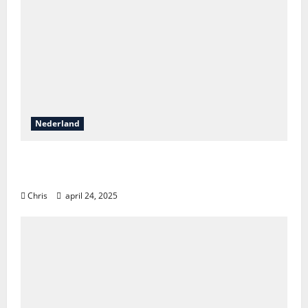
Nederland
Vakantieontdekkingen in Nederland: van
natuur tot luxe en avontuur
Chris
april 24, 2025