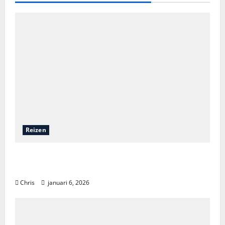
Reizen
Een onvergetelijk avontuur: zeilen door de
wonderen van Komodo
Chris
januari 6, 2026