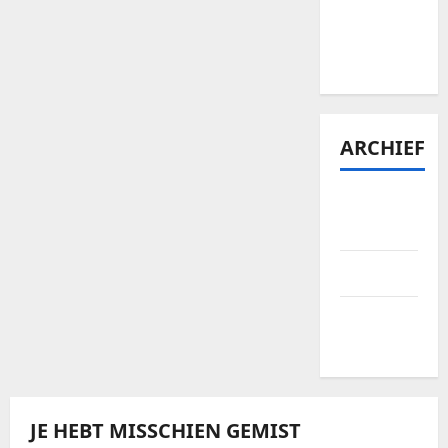
Bellewaerde
tickets te
vinden?
ARCHIEF
januari
2026
april 2025
september
2024
JE HEBT MISSCHIEN GEMIST