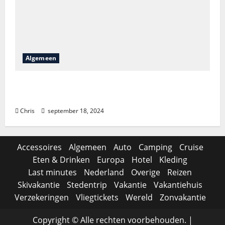
Algemeen
Is het lastig om Bellewaerde tickets te
vinden?
Chris
september 18, 2024
Accessoires
Algemeen
Auto
Camping
Cruise
Eten & Drinken
Europa
Hotel
Kleding
Last minutes
Nederland
Overige
Reizen
Skivakantie
Stedentrip
Vakantie
Vakantiehuis
Verzekeringen
Vliegtickets
Wereld
Zonvakantie
Copyright © Alle rechten voorbehouden.
|