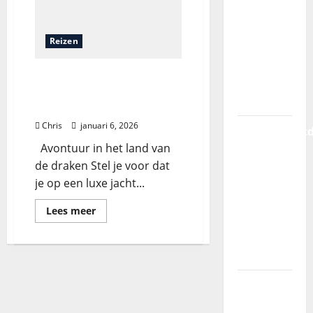
avontuur:
zeilen
Reizen
door de
wonderen
Een onvergetelijk
van
avontuur: zeilen door de
Komodo
wonderen van Komodo
Chris
januari 6, 2026
Vakantieont
Avontuur in het land van
in
de draken Stel je voor dat
Nederland:
je op een luxe jacht...
van
natuur
Lees meer
tot luxe
en
avontuur
Is het
lastig om