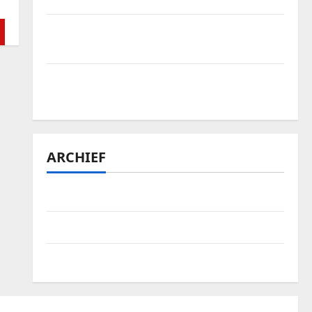
Vakantieontdekkingen in Nederland: van
natuur tot luxe en avontuur
Is het lastig om Bellewaerde tickets te
vinden?
ARCHIEF
januari 2026
april 2025
september 2024