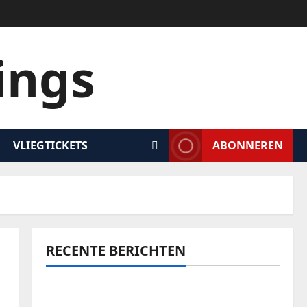
ings
VLIEGTICKETS
ABONNEREN
RECENTE BERICHTEN
Een onvergetelijk avontuur: zeilen door de
wonderen van Komodo