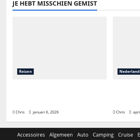
JE HEBT MISSCHIEN GEMIST
Reizen
Nederland
Een onvergetelijk avontuur:
Vakantie
zeilen door de wonderen van
Nederland
Komodo
en avont
Chris
januari 6, 2026
Chris
apri
Accessoires
Algemeen
Auto
Camping
Cruise
E