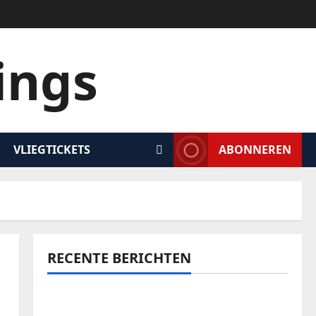
ings
VLIEGTICKETS
ABONNEREN
RECENTE BERICHTEN
Een onvergetelijk avontuur: zeilen door de
wonderen van Komodo