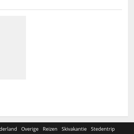
aerde
derland
Overige
Reizen
Skivakantie
Stedentrip