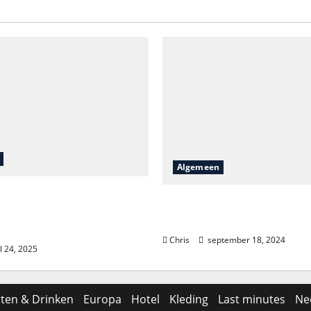
Algemeen
ontdekkingen in
Is het lastig om Bellew
: van natuur tot luxe
tickets te vinden?
uur
Chris
september 18, 2024
l 24, 2025
ten & Drinken
Europa
Hotel
Kleding
Last minutes
Ne