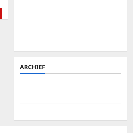
Vakantieontdekkingen in Nederland: van
natuur tot luxe en avontuur
Is het lastig om Bellewaerde tickets te
vinden?
ARCHIEF
januari 2026
april 2025
september 2024