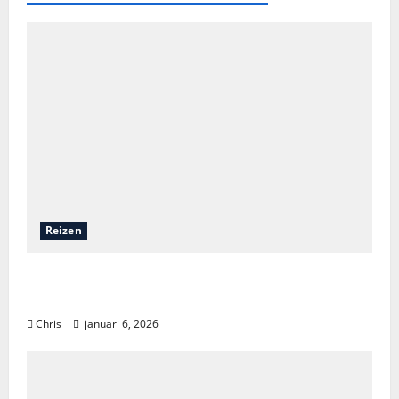
Reizen
Een onvergetelijk avontuur: zeilen door de
wonderen van Komodo
Chris
januari 6, 2026