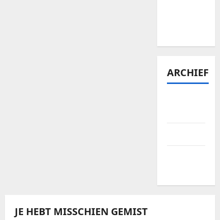
Bellewaerde
tickets te
vinden?
ARCHIEF
januari
2026
april 2025
september
2024
JE HEBT MISSCHIEN GEMIST