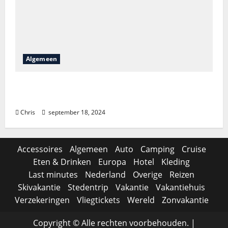
Algemeen
Is het lastig om Bellewaerde tickets te
vinden?
Chris
september 18, 2024
Accessoires
Algemeen
Auto
Camping
Cruise
Eten & Drinken
Europa
Hotel
Kleding
Last minutes
Nederland
Overige
Reizen
Skivakantie
Stedentrip
Vakantie
Vakantiehuis
Verzekeringen
Vliegtickets
Wereld
Zonvakantie
Copyright © Alle rechten voorbehouden.
|