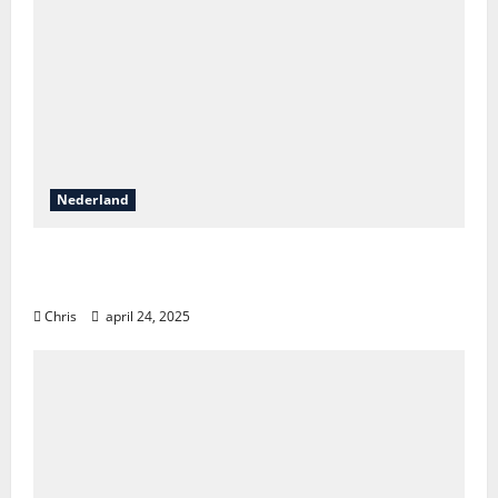
Nederland
Vakantieontdekkingen in Nederland: van
natuur tot luxe en avontuur
Chris
april 24, 2025