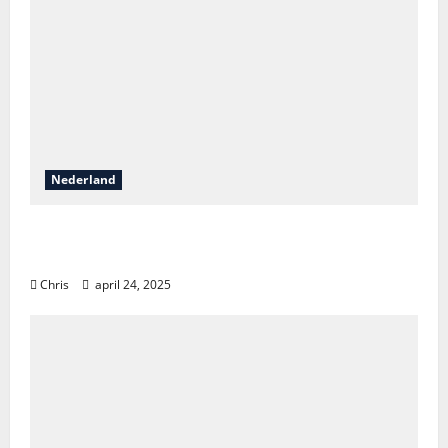
Nederland
Vakantieontdekkingen in Nederland: van
natuur tot luxe en avontuur
Chris
april 24, 2025