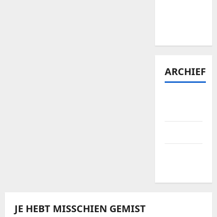
Bellewaerde
tickets te
vinden?
ARCHIEF
januari
2026
april 2025
september
2024
JE HEBT MISSCHIEN GEMIST