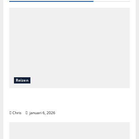
Reizen
Een onvergetelijk avontuur: zeilen door de
wonderen van Komodo
Chris
januari 6, 2026