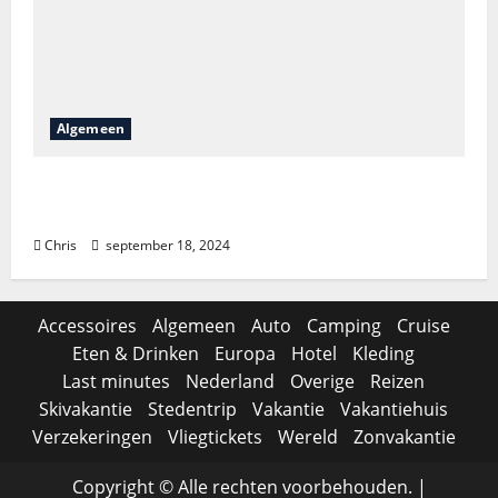
Algemeen
Is het lastig om Bellewaerde tickets te
vinden?
Chris
september 18, 2024
Accessoires
Algemeen
Auto
Camping
Cruise
Eten & Drinken
Europa
Hotel
Kleding
Last minutes
Nederland
Overige
Reizen
Skivakantie
Stedentrip
Vakantie
Vakantiehuis
Verzekeringen
Vliegtickets
Wereld
Zonvakantie
Copyright © Alle rechten voorbehouden.
|