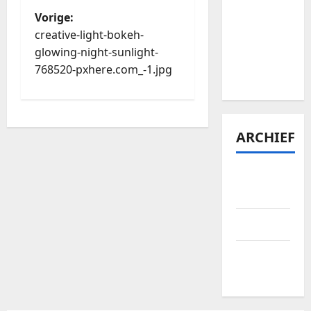
Is het
Vorige:
lastig om
creative-light-bokeh-
Bellewaerde
glowing-night-sunlight-
tickets te
768520-pxhere.com_-1.jpg
vinden?
ARCHIEF
januari
2026
april 2025
september
2024