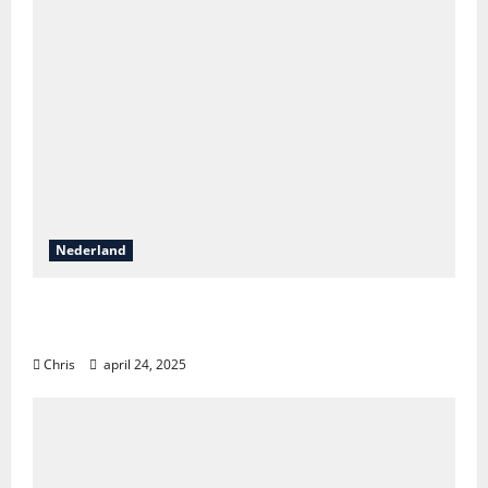
Nederland
Vakantieontdekkingen in Nederland: van
natuur tot luxe en avontuur
Chris
april 24, 2025