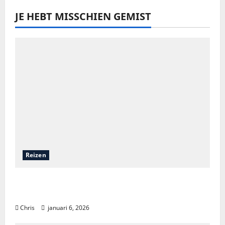
JE HEBT MISSCHIEN GEMIST
Reizen
Een onvergetelijk avontuur: zeilen door de
wonderen van Komodo
Chris
januari 6, 2026