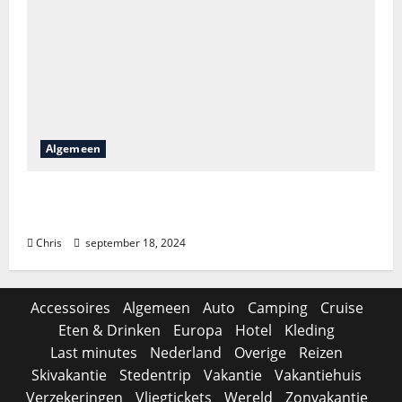
Algemeen
Is het lastig om Bellewaerde tickets te
vinden?
Chris
september 18, 2024
Accessoires
Algemeen
Auto
Camping
Cruise
Eten & Drinken
Europa
Hotel
Kleding
Last minutes
Nederland
Overige
Reizen
Skivakantie
Stedentrip
Vakantie
Vakantiehuis
Verzekeringen
Vliegtickets
Wereld
Zonvakantie