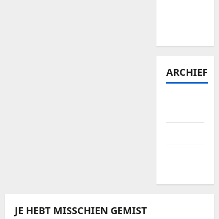
Bellewaerde
tickets te
vinden?
ARCHIEF
januari
2026
april 2025
september
2024
JE HEBT MISSCHIEN GEMIST